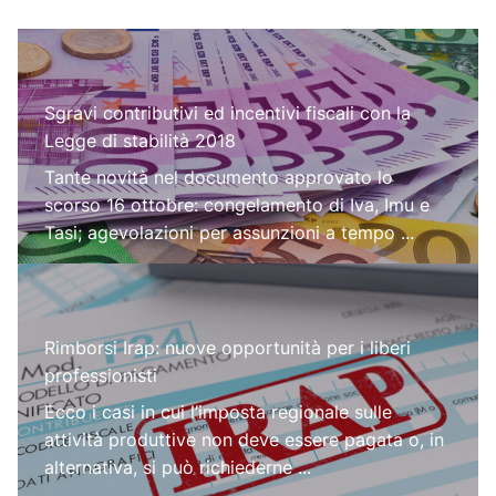
Sgravi contributivi ed incentivi fiscali con la
Legge di stabilità 2018
Tante novità nel documento approvato lo
scorso 16 ottobre: congelamento di Iva, Imu e
Tasi; agevolazioni per assunzioni a tempo ...
Rimborsi Irap: nuove opportunità per i liberi
professionisti
Ecco i casi in cui l’imposta regionale sulle
attività produttive non deve essere pagata o, in
alternativa, si può richiederne ...