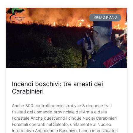
Pagina
Pagina
Pagina
Pagina
Pagina
PRIMO PIANO
Incendi boschivi: tre arresti dei
Carabinieri
Anche 300 controlli amministrativi e 8 denunce tra i
risultati del comando provinciale dell’Arma e della
Forestale Anche quest’anno i cinque Nuclei Carabinieri
Forestali operanti nel Salento, unitamente al Nucleo
Informativo Antincendio Boschivo, hanno intensificato i