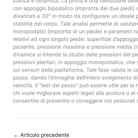
statica e dinamica. La prima è una rilevazione delle
con appoggio bipodalico (impronta dei due piedi) se
divaricati a 30° in modo da configurare un ideale 
stabilità del corpo. Tale analisi permette di valutar
monopodalici (impronta di un piede) e parametri n
relativi ad ogni singolo piede: superficie d’appoggi
paziente, pressione massima e pressione media (rap
dinamica si intende lo studio delle pressioni del 
pressioni plantari, in appoggio monopodalico, che
sui sensori della piattaforma. Tale fase valuta le c
passo, dando l’immagine dell’intero svolgimento di 
velocità. Il “test del passo” può essere utile per l
chi vuole migliorare aspetti legati alla postura o a
consentire di prevenire o correggere vizi posturali s
←
Articolo precedente