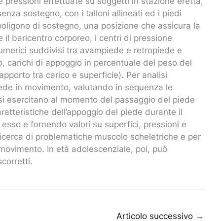
 pressioni effettuate su soggetti in stazione eretta,
nza sostegno, con i talloni allineati ed i piedi
poligono di sostegno, una posizione che assicura la
e il baricentro corporeo, i centri di pressione
umerici suddivisi tra avampiede e retropiede e
o, carichi di appoggio in percentuale del peso del
porto tra carico e superficie). Per analisi
piede in movimento, valutando in sequenza le
 si esercitano al momento del passaggio del piede
aratteristiche dell’appoggio del piede durante il
esso e fornendo valori su superfici, pressioni e
a ricerca di problematiche muscolo scheletriche e per
l movimento. In età adolescenziale, poi, può
corretti.
Articolo successivo
→