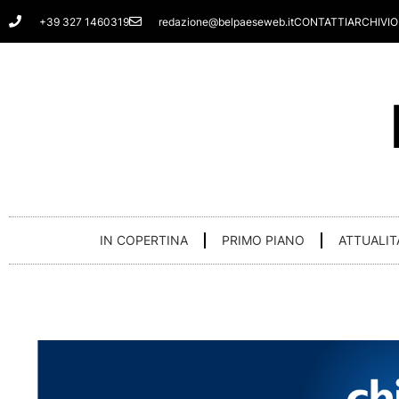
Vai
+39 327 1460319
redazione@belpaeseweb.it
CONTATTI
ARCHIVIO
al
contenuto
IN COPERTINA
PRIMO PIANO
ATTUALIT