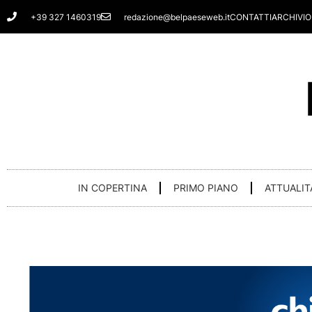
Vai
+39 327 1460319
redazione@belpaeseweb.it
CONTATTI
ARCHIVIO
al
contenuto
IN COPERTINA
PRIMO PIANO
ATTUALIT