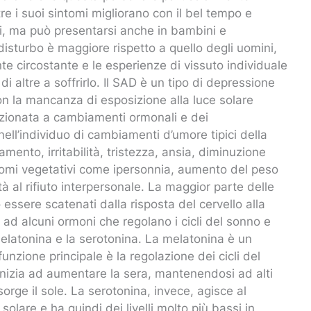
re i suoi sintomi migliorano con il bel tempo e
lti, ma può presentarsi anche in bambini e
disturbo è maggiore rispetto a quello degli uomini,
ente circostante e le esperienze di vissuto individuale
 altre a soffrirlo. Il SAD è un tipo di depressione
con la mancanza di esposizione alla luce solare
lazionata a cambiamenti ormonali e dei
nell’individuo di cambiamenti d’umore tipici della
ento, irritabilità, tristezza, ansia, diminuzione
sintomi vegetativi come ipersonnia, aumento del peso
ità al rifiuto interpersonale. La maggior parte delle
ssere scatenati dalla risposta del cervello alla
 ad alcuni ormoni che regolano i cicli del sonno e
 melatonina e la serotonina. La melatonina è un
nzione principale è la regolazione dei cicli del
inizia ad aumentare la sera, mantenendosi ad alti
orge il sole. La serotonina, invece, agisce al
olare e ha quindi dei livelli molto più bassi in