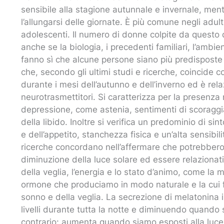
sensibile alla stagione autunnale e invernale, ment
l’allungarsi delle giornate. È più comune negli adu
adolescenti. Il numero di donne colpite da questo 
anche se la biologia, i precedenti familiari, l’ambi
fanno sì che alcune persone siano più predisposte di
che, secondo gli ultimi studi e ricerche, coincide 
durante i mesi dell’autunno e dell’inverno ed è re
neurotrasmettitori. Si caratterizza per la presenza 
depressione, come astenia, sentimenti di scoraggiam
della libido. Inoltre si verifica un predominio di 
e dell’appetito, stanchezza fisica e un’alta sensibil
ricerche concordano nell’affermare che potrebbero e
diminuzione della luce solare ed essere relazionati
della veglia, l’energia e lo stato d’animo, come la
ormone che produciamo in modo naturale e la cui fu
sonno e della veglia. La secrezione di melatonina 
livelli durante tutta la notte e diminuendo quando s
contrario: aumenta quando siamo esposti alla luce s