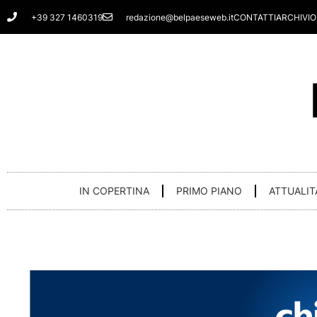
Vai
+39 327 1460319
redazione@belpaeseweb.it
CONTATTI
ARCHIVIO
al
contenuto
IN COPERTINA
PRIMO PIANO
ATTUALIT