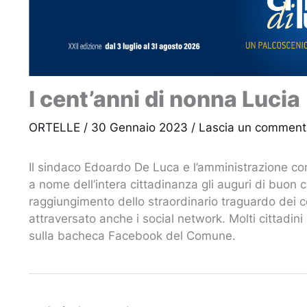
I cent’anni di nonna Lucia
ORTELLE
/
30 Gennaio 2023
/
Lascia un comment
Il sindaco Edoardo De Luca e l’amministrazione co
a nome dell’intera cittadinanza gli auguri di buon
raggiungimento dello straordinario traguardo dei ce
attraversato anche i social network. Molti cittadini
sulla bacheca Facebook del Comune.