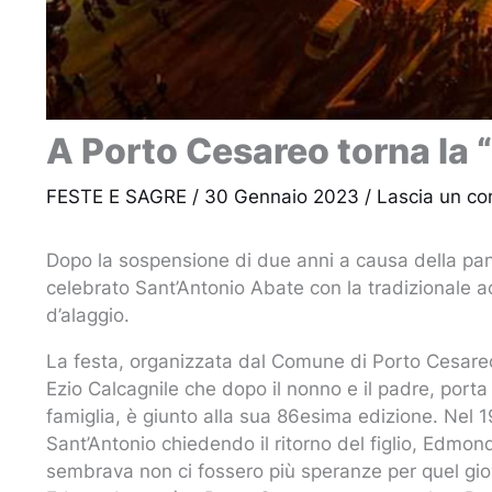
A Porto Cesareo torna la 
FESTE E SAGRE
/
30 Gennaio 2023
/
Lascia un c
Dopo la sospensione di due anni a causa della p
celebrato Sant’Antonio Abate con la tradizionale a
d’alaggio.
La festa, organizzata dal Comune di Porto Cesareo
Ezio Calcagnile che dopo il nonno e il padre, porta a
famiglia, è giunto alla sua 86esima edizione. Nel 19
Sant’Antonio chiedendo il ritorno del figlio, Edmon
sembrava non ci fossero più speranze per quel gio