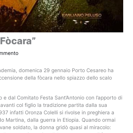
“Fòcara”
ommento
andemia, domenica 29 gennaio Porto Cesareo ha
ccensione della fòcara nello spiazzo dello scalo
 e dal Comitato Festa Sant’Antonio con l’apporto di
vanti col figlio la tradizione partita dalla sua
37 infatti Oronza Colelli si rivolse in preghiera a
do Martina, dalla guerra in Etiopia. Quando ormai
vane soldato, la donna gridò quasi al miracolo: