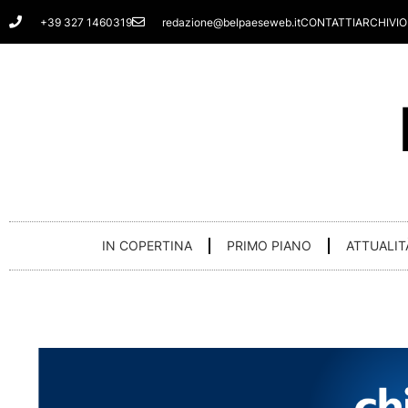
Vai
+39 327 1460319
redazione@belpaeseweb.it
CONTATTI
ARCHIVIO
al
contenuto
IN COPERTINA
PRIMO PIANO
ATTUALIT