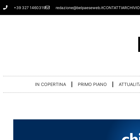
Vai
+39 327 1460319
redazione@belpaeseweb.it
CONTATTI
ARCHIVIO
al
contenuto
IN COPERTINA
PRIMO PIANO
ATTUALIT