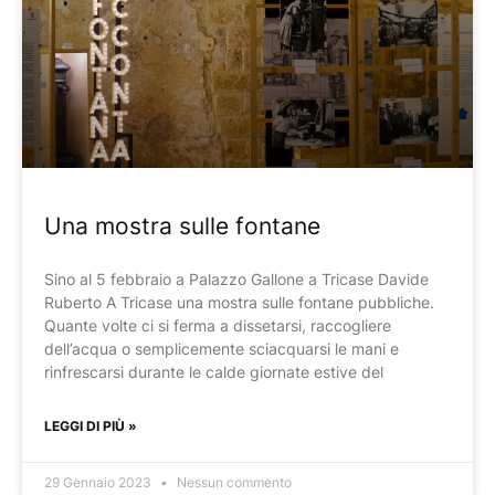
Una mostra sulle fontane
Sino al 5 febbraio a Palazzo Gallone a Tricase Davide
Ruberto A Tricase una mostra sulle fontane pubbliche.
Quante volte ci si ferma a dissetarsi, raccogliere
dell’acqua o semplicemente sciacquarsi le mani e
rinfrescarsi durante le calde giornate estive del
LEGGI DI PIÙ »
29 Gennaio 2023
Nessun commento