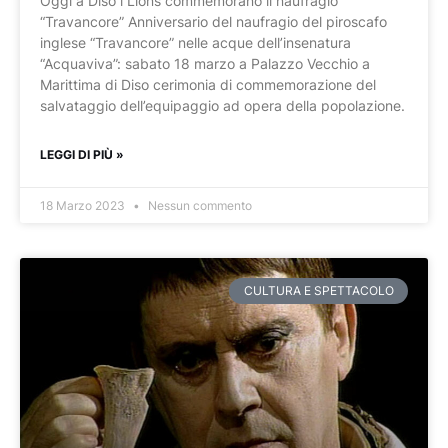
Oggi a Diso i Lions commemorano il naufragio
“Travancore” Anniversario del naufragio del piroscafo
inglese “Travancore” nelle acque dell’insenatura
“Acquaviva”: sabato 18 marzo a Palazzo Vecchio a
Marittima di Diso cerimonia di commemorazione del
salvataggio dell’equipaggio ad opera della popolazione.
LEGGI DI PIÙ »
18 Marzo 2023
Nessun commento
CULTURA E SPETTACOLO