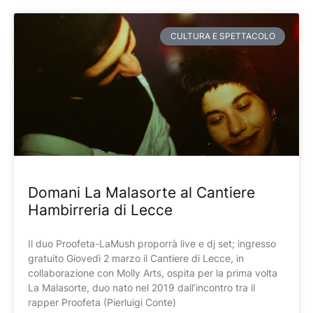
CULTURA E SPETTACOLO
Domani La Malasorte al Cantiere
Hambirreria di Lecce
Il duo Proofeta-LaMush proporrà live e dj set; ingresso
gratuito Giovedì 2 marzo il Cantiere di Lecce, in
collaborazione con Molly Arts, ospita per la prima volta
La Malasorte, duo nato nel 2019 dall’incontro tra il
rapper Proofeta (Pierluigi Conte)