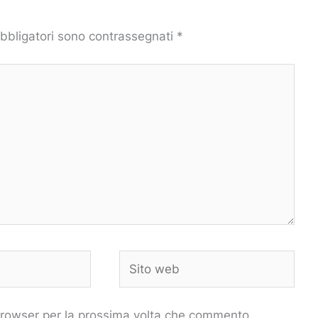
obbligatori sono contrassegnati
*
Sito
web
 browser per la prossima volta che commento.