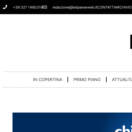
Vai
+39 327 1460319
redazione@belpaeseweb.it
CONTATTI
ARCHIVIO
al
contenuto
IN COPERTINA
PRIMO PIANO
ATTUALIT