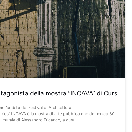
otagonista della mostra “INCAVA” di Cursi
ell’ambito del Festival di Architettura
rries” INCAVA è la mostra di arte pubblica che domenica 30
Il murale di Alessandro Tricarico, a cura