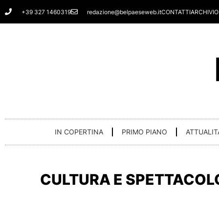
Vai
+39 327 1460319
redazione@belpaeseweb.it
CONTATTI
ARCHIVIO
al
contenuto
IN COPERTINA
PRIMO PIANO
ATTUALIT
CULTURA E SPETTACOL