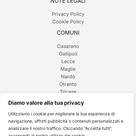
NOTE LEGALI
Privacy Policy
Cookie Policy
COMUNI
Casarano
Gallipoli
Lecce
Maglie
Nardò
Otranto
Tricase
Diamo valore alla tua privacy
Utilizziamo i cookie per migliorare la tua esperienza di
navigazione, offrirti pubblicità o contenuti personalizzati e
Copyright © 2026 Belpaese | Periodico d'informazione del
analizzare il nostro traffico. Cliccando “Accetta tutti”,
Salento - P.IVA 4637850753 - Testata registrata il 18 gennaio
acconsenti al nostro utilizzo dei cookie.