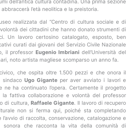
stumi dell’antica cultura contadina. Una prima sezione
bbraccerà l’età neolitica e la preistoria.
seo realizzata dal “Centro di cultura sociale e di
a volontà dei cittadini che hanno donato strumenti di
ici. Un lavoro certosino catalogato, esposto, ben
ativi curati dai giovani del Servizio Civile Nazionale
o, il professor
Eugenio Imbriani
dell’Università del
sari, noto artista magliese scomparso un anno fa.
vico, che ospita oltre 1.500 pezzi e che onora il
ex sindaco
Ugo Gigante
per aver avviato i lavori e
e ne ha continuato l’opera. Certamente il progetto
 la fattiva collaborazione e volontà del professor
o di cultura,
Raffaele Gigante
. Il lavoro di recupero
ulturale non si ferma qui, poiché sta completando
e l’avvio di raccolta, conservazione, catalogazione e
e sonora che racconta la vita della comunità di