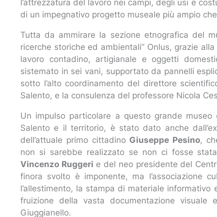
l’attrezzatura del lavoro nei campi, degli usi e co
di un impegnativo progetto museale più ampio che a
Tutta da ammirare la sezione etnografica del mu
ricerche storiche ed ambientali” Onlus, grazie all
lavoro contadino, artigianale e oggetti domest
sistemato in sei vani, supportato da pannelli esplic
sotto l’alto coordinamento del direttore scientific
Salento, e la consulenza del professore Nicola Ce
Un impulso particolare a questo grande museo ci
Salento e il territorio, è stato dato anche dall’
dell’attuale primo cittadino
Giuseppe Pesino
, ch
non si sarebbe realizzato se non ci fosse stata
Vincenzo Ruggeri
e del neo presidente del Centr
finora svolto è imponente, ma l’associazione c
l’allestimento, la stampa di materiale informativo 
fruizione della vasta documentazione visuale 
Giuggianello.