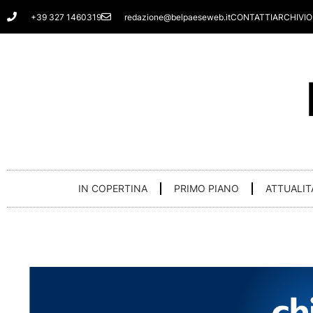
Vai
+39 327 1460319
redazione@belpaeseweb.it
CONTATTI
ARCHIVIO
al
contenuto
IN COPERTINA
PRIMO PIANO
ATTUALIT