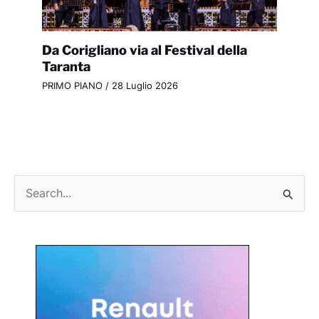
Da Corigliano via al Festival della
Taranta
PRIMO PIANO
/
28 Luglio 2026
C
e
r
c
a
: