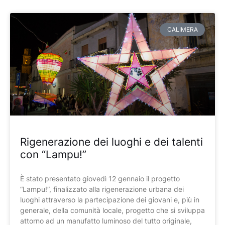
Pagina
Pagina
Pagina
CALIMERA
Rigenerazione dei luoghi e dei talenti
con “Lampu!”
È stato presentato giovedì 12 gennaio il progetto
“Lampu!”, finalizzato alla rigenerazione urbana dei
luoghi attraverso la partecipazione dei giovani e, più in
generale, della comunità locale, progetto che si sviluppa
attorno ad un manufatto luminoso del tutto originale,