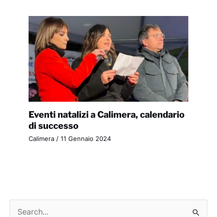
Eventi natalizi a Calimera, calendario
di successo
Calimera
/
11 Gennaio 2024
C