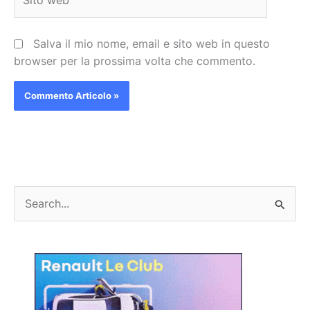
web
Salva il mio nome, email e sito web in questo
browser per la prossima volta che commento.
C
e
r
c
a