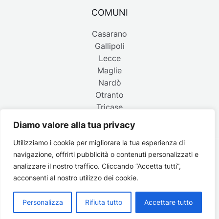
COMUNI
Casarano
Gallipoli
Lecce
Maglie
Nardò
Otranto
Tricase
Diamo valore alla tua privacy
Utilizziamo i cookie per migliorare la tua esperienza di
navigazione, offrirti pubblicità o contenuti personalizzati e
Copyright © 2026 Belpaese | Periodico d'informazione del
analizzare il nostro traffico. Cliccando “Accetta tutti”,
Salento - P.IVA 4637850753 - Testata registrata il 18 gennaio
acconsenti al nostro utilizzo dei cookie.
2002 al n. 778 del registro della Stampa del Tribunale di
Lecce | Credits:
Strategie digitali
Personalizza
Rifiuta tutto
Accettare tutto