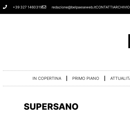
Vai
+39 327 1460319
redazione@belpaeseweb.it
CONTATTI
ARCHIVIO
al
contenuto
IN COPERTINA
PRIMO PIANO
ATTUALIT
SUPERSANO