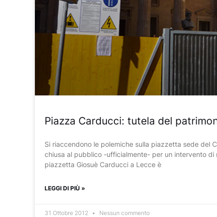
Piazza Carducci: tutela del patrimon
Si riaccendono le polemiche sulla piazzetta sede del Co
chiusa al pubblico -ufficialmente- per un intervento d
piazzetta Giosuè Carducci a Lecce è
LEGGI DI PIÙ »
31 Ottobre 2012
Nessun commento