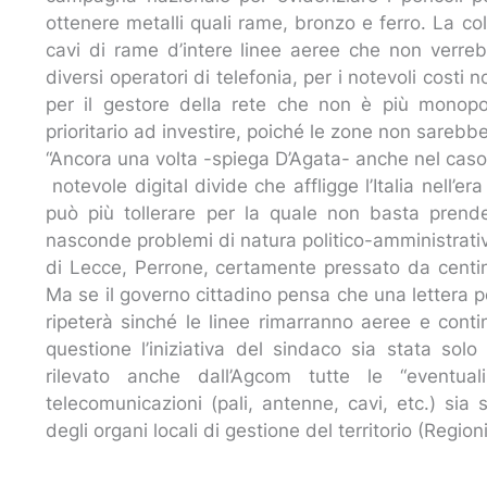
ottenere metalli quali rame, bronzo e ferro. La col
cavi di rame d’intere linee aeree che non verre
diversi operatori di telefonia, per i notevoli costi
per il gestore della rete che non è più monop
prioritario ad investire, poiché le zone non sarebb
“Ancora una volta -spiega D’Agata- anche nel caso 
notevole digital divide che affligge l’Italia nell’
può più tollerare per la quale non basta pren
nasconde problemi di natura politico-amministrativ
di Lecce, Perrone, certamente pressato da centinai
Ma se il governo cittadino pensa che una lettera 
ripeterà sinché le linee rimarranno aeree e conti
questione l’iniziativa del sindaco sia stata s
rilevato anche dall’Agcom tutte le “eventuali
telecomunicazioni (pali, antenne, cavi, etc.) si
degli organi locali di gestione del territorio (Regio