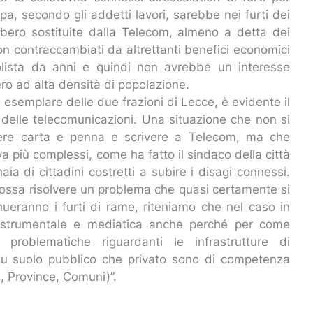
pa, secondo gli addetti lavori, sarebbe nei furti dei
bbero sostituite dalla Telecom, almeno a detta dei
 non contraccambiati da altrettanti benefici economici
olista da anni e quindi non avrebbe un interesse
ero ad alta densità di popolazione.
esemplare delle due frazioni di Lecce, è evidente il
era delle telecomunicazioni. Una situazione che non si
dere carta e penna e scrivere a Telecom, ma che
a più complessi, come ha fatto il sindaco della città
a di cittadini costretti a subire i disagi connessi.
possa risolvere un problema che quasi certamente si
nueranno i furti di rame, riteniamo che nel caso in
olo strumentale e mediatica anche perché per come
 problematiche riguardanti le infrastrutture di
a su suolo pubblico che privato sono di competenza
ni, Province, Comuni)”.