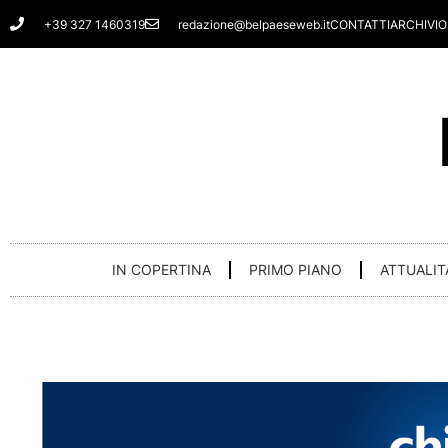
Vai
+39 327 1460319
redazione@belpaeseweb.it
CONTATTI
ARCHIVIO
al
contenuto
IN COPERTINA
PRIMO PIANO
ATTUALIT