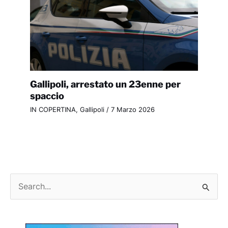
Gallipoli, arrestato un 23enne per
spaccio
IN COPERTINA
,
Gallipoli
/
7 Marzo 2026
C
e
r