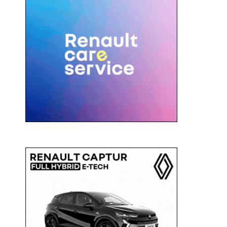
c
a
: