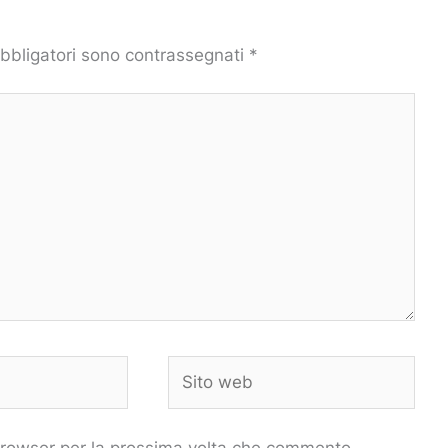
obbligatori sono contrassegnati
*
Sito
web
 browser per la prossima volta che commento.