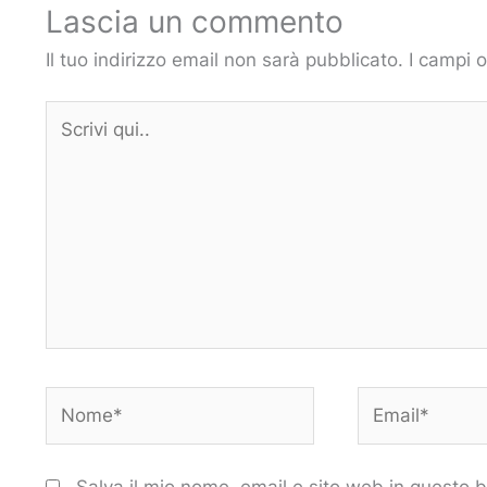
Lascia un commento
Il tuo indirizzo email non sarà pubblicato.
I campi 
Scrivi
qui..
Nome*
Email*
Salva il mio nome, email e sito web in questo