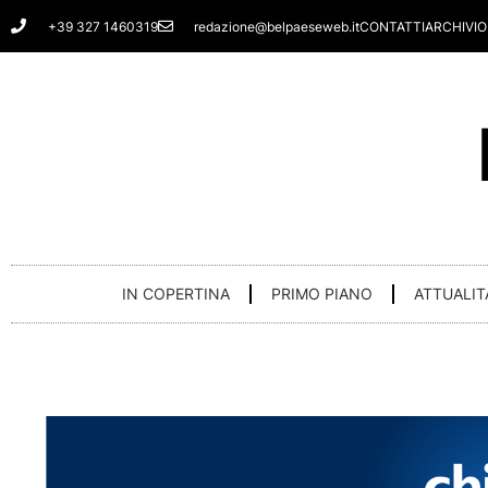
Vai
+39 327 1460319
redazione@belpaeseweb.it
CONTATTI
ARCHIVIO
al
contenuto
IN COPERTINA
PRIMO PIANO
ATTUALIT