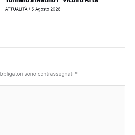
Tornano a Matino i “Vicoli d’Arte”
ATTUALITÀ
/
5 Agosto 2026
obbligatori sono contrassegnati
*