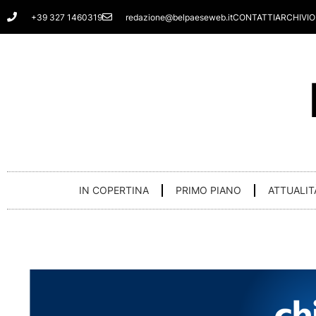
Vai
+39 327 1460319
redazione@belpaeseweb.it
CONTATTI
ARCHIVIO
al
contenuto
IN COPERTINA
PRIMO PIANO
ATTUALIT