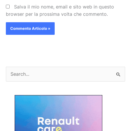
Salva il mio nome, email e sito web in questo
browser per la prossima volta che commento.
C
e
r
c
a
: