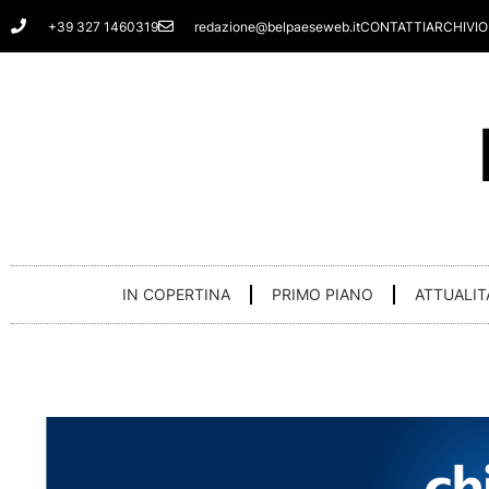
Vai
+39 327 1460319
redazione@belpaeseweb.it
CONTATTI
ARCHIVIO
al
contenuto
IN COPERTINA
PRIMO PIANO
ATTUALIT