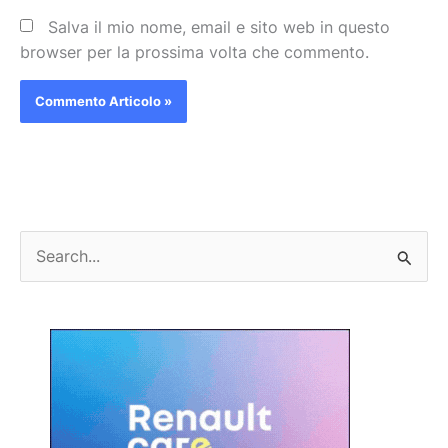
Salva il mio nome, email e sito web in questo
browser per la prossima volta che commento.
C
e
r
c
a
: