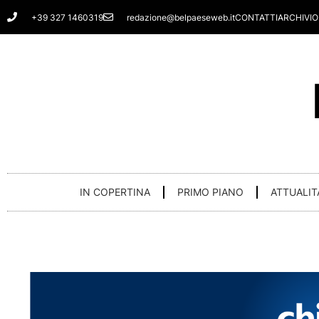
Vai
+39 327 1460319
redazione@belpaeseweb.it
CONTATTI
ARCHIVIO
al
contenuto
IN COPERTINA
PRIMO PIANO
ATTUALIT