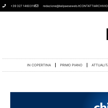
Vai
+39 327 1460319
redazione@belpaeseweb.it
CONTATTI
ARCHIVIO
al
contenuto
IN COPERTINA
PRIMO PIANO
ATTUALIT