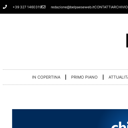
Vai
+39 327 1460319
redazione@belpaeseweb.it
CONTATTI
ARCHIVIO
al
contenuto
IN COPERTINA
PRIMO PIANO
ATTUALIT