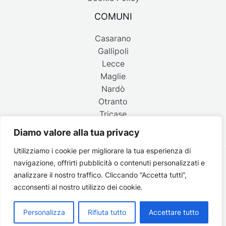
COMUNI
Casarano
Gallipoli
Lecce
Maglie
Nardò
Otranto
Tricase
Diamo valore alla tua privacy
Utilizziamo i cookie per migliorare la tua esperienza di
navigazione, offrirti pubblicità o contenuti personalizzati e
Copyright © 2026 Belpaese | Periodico d'informazione del
analizzare il nostro traffico. Cliccando “Accetta tutti”,
Salento - P.IVA 4637850753 - Testata registrata il 18 gennaio
acconsenti al nostro utilizzo dei cookie.
2002 al n. 778 del registro della Stampa del Tribunale di
Lecce | Credits:
Strategie digitali
Personalizza
Rifiuta tutto
Accettare tutto