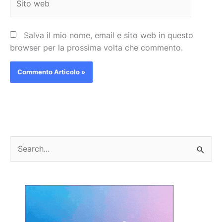
web
Salva il mio nome, email e sito web in questo
browser per la prossima volta che commento.
C
e
r
c
a