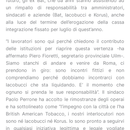
futuro, gli ex Bat, che da anni stanno assistendo ad
un rimpallo di responsabilità tra amministratori,
sindacati e aziende (Bat, Iacobucci e Korus), anche
alla luce del termine dell’erogazione della cassa
integrazione fissato per luglio di quest’anno.
“I lavoratori sono qui perché chiedono il contributo
delle istituzioni per riaprire questa vertenza -ha
affermato Piero Fioretti, segretario provinciale Uilm-.
Siamo stanchi di andare e venire da Roma, ci
prendono in giro: sono incontri fittizi e non
comprendiamo perché dobbiamo incontrarci con
Iacobucci che sta liquidando. E’ il momento che
ognuno si prenda le sue responsabilità”. Il sindaco
Paolo Perrone ha accolto le rimostranze degli operai
e ha sottolineato come “l’impegno con la città ce l’ha
British American Tobacco, i nostri interlocutori non
sono né Iacobucci né Korus. Io sono pronto a seguirvi
in qualsiasi iniziativa legittima e legale vogliate