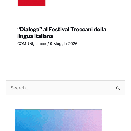
“Dialogo” al Festival Treccani della
lingua italiana
COMUNI
,
Lecce
/
9 Maggio 2026
C
e
r
c
a