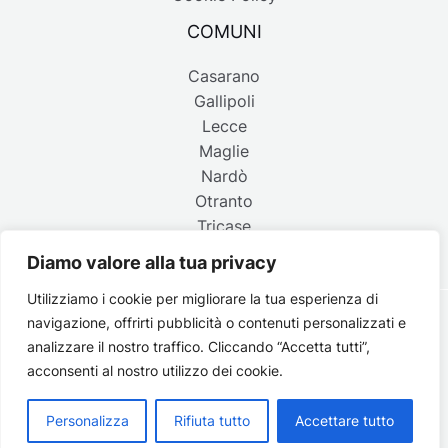
COMUNI
Casarano
Gallipoli
Lecce
Maglie
Nardò
Otranto
Tricase
Diamo valore alla tua privacy
Utilizziamo i cookie per migliorare la tua esperienza di
navigazione, offrirti pubblicità o contenuti personalizzati e
Copyright © 2026 Belpaese | Periodico d'informazione del
analizzare il nostro traffico. Cliccando “Accetta tutti”,
Salento - P.IVA 4637850753 - Testata registrata il 18 gennaio
acconsenti al nostro utilizzo dei cookie.
2002 al n. 778 del registro della Stampa del Tribunale di
Lecce | Credits:
Strategie digitali
Personalizza
Rifiuta tutto
Accettare tutto