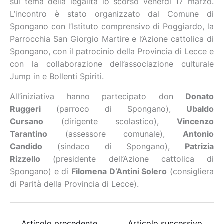
sul tema della legalità lo scorso venerdì 17 marzo.
L’incontro è stato organizzato dal Comune di
Spongano con l’Istituto comprensivo di Poggiardo, la
Parrocchia San Giorgio Martire e l’Azione cattolica di
Spongano, con il patrocinio della Provincia di Lecce e
con la collaborazione dell’associazione culturale
Jump in e Bollenti Spiriti.
All’iniziativa hanno partecipato don
Donato
Ruggeri
(parroco di Spongano),
Ubaldo
Cursano
(dirigente scolastico),
Vincenzo
Tarantino
(assessore comunale),
Antonio
Candido
(sindaco di Spongano),
Patrizia
Rizzello
(presidente dell’Azione cattolica di
Spongano) e di
Filomena D’Antini Solero
(consigliera
di Parità della Provincia di Lecce).
←
Articolo precedente
Articolo successivo
→