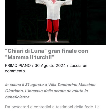
“Chiari di Luna” gran finale con
“Mamma li turchi!”
PRIMO PIANO
/
30 Agosto 2024
/
Lascia un
commento
In scena il 31 agosto a Villa Tamborino Massimo
Giordano. L’incasso della serata devoluto in
beneficienza
Da pescatori e contadini a testimoni della fede. La