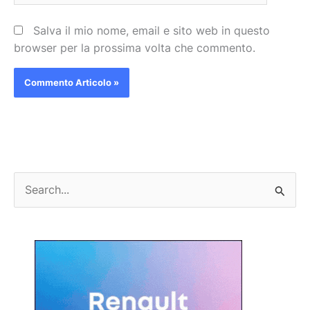
Salva il mio nome, email e sito web in questo
browser per la prossima volta che commento.
C
e
r
c
a
: