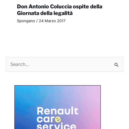
Don Antonio Coluccia ospite della
Giornata della legalità
Spongano
/
24 Marzo 2017
C
e
r
c
a
: