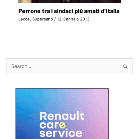
Perrone tra i sindaci più amati d’Italia
Lecce
,
Supersano
/
12 Gennaio 2013
C
e
r
c
a
: