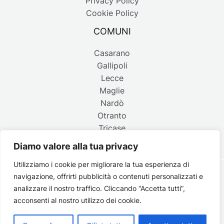
Privacy Policy
Cookie Policy
COMUNI
Casarano
Gallipoli
Lecce
Maglie
Nardò
Otranto
Tricase
Diamo valore alla tua privacy
Utilizziamo i cookie per migliorare la tua esperienza di
navigazione, offrirti pubblicità o contenuti personalizzati e
Copyright © 2026 Belpaese | Periodico d'informazione del
analizzare il nostro traffico. Cliccando “Accetta tutti”,
Salento - P.IVA 4637850753 - Testata registrata il 18 gennaio
acconsenti al nostro utilizzo dei cookie.
2002 al n. 778 del registro della Stampa del Tribunale di
Lecce | Credits:
Strategie digitali