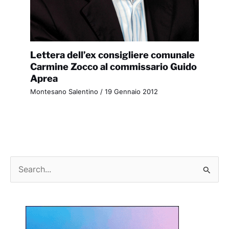
Lettera dell’ex consigliere comunale
Carmine Zocco al commissario Guido
Aprea
Montesano Salentino
/
19 Gennaio 2012
C
e
r
c