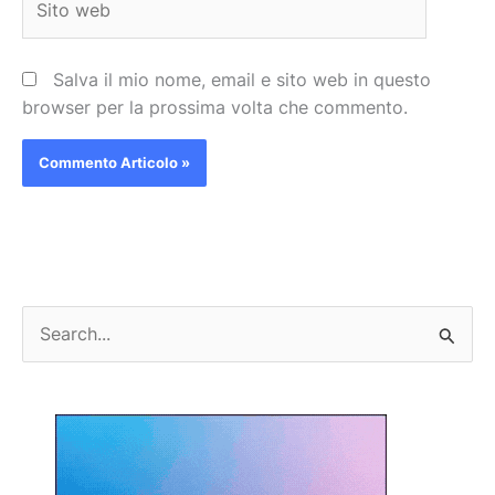
web
Salva il mio nome, email e sito web in questo
browser per la prossima volta che commento.
C
e
r
c
a