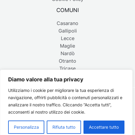
COMUNI
Casarano
Gallipoli
Lecce
Maglie
Nardò
Otranto
Tricase
Diamo valore alla tua privacy
Utilizziamo i cookie per migliorare la tua esperienza di
navigazione, offrirti pubblicità o contenuti personalizzati e
Copyright © 2026 Belpaese | Periodico d'informazione del
analizzare il nostro traffico. Cliccando “Accetta tutti”,
Salento - P.IVA 4637850753 - Testata registrata il 18 gennaio
acconsenti al nostro utilizzo dei cookie.
2002 al n. 778 del registro della Stampa del Tribunale di
Lecce | Credits:
Strategie digitali
Personalizza
Rifiuta tutto
Accettare tutto