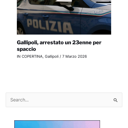
Gallipoli, arrestato un 23enne per
spaccio
IN COPERTINA
,
Gallipoli
/
7 Marzo 2026
C
e
r
c