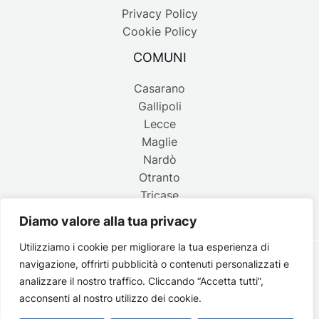
Privacy Policy
Cookie Policy
COMUNI
Casarano
Gallipoli
Lecce
Maglie
Nardò
Otranto
Tricase
Diamo valore alla tua privacy
Utilizziamo i cookie per migliorare la tua esperienza di
navigazione, offrirti pubblicità o contenuti personalizzati e
Copyright © 2026 Belpaese | Periodico d'informazione del
analizzare il nostro traffico. Cliccando “Accetta tutti”,
Salento - P.IVA 4637850753 - Testata registrata il 18 gennaio
acconsenti al nostro utilizzo dei cookie.
2002 al n. 778 del registro della Stampa del Tribunale di