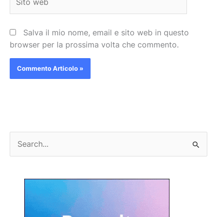
web
Salva il mio nome, email e sito web in questo
browser per la prossima volta che commento.
C
e
r
c
a