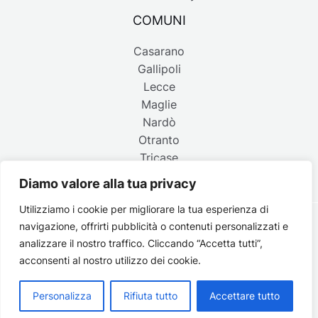
COMUNI
Casarano
Gallipoli
Lecce
Maglie
Nardò
Otranto
Tricase
Diamo valore alla tua privacy
Utilizziamo i cookie per migliorare la tua esperienza di
navigazione, offrirti pubblicità o contenuti personalizzati e
Copyright © 2026 Belpaese | Periodico d'informazione del
analizzare il nostro traffico. Cliccando “Accetta tutti”,
Salento - P.IVA 4637850753 - Testata registrata il 18 gennaio
acconsenti al nostro utilizzo dei cookie.
2002 al n. 778 del registro della Stampa del Tribunale di
Lecce | Credits:
Strategie digitali
Personalizza
Rifiuta tutto
Accettare tutto