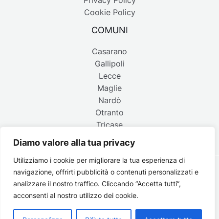
Privacy Policy
Cookie Policy
COMUNI
Casarano
Gallipoli
Lecce
Maglie
Nardò
Otranto
Tricase
Diamo valore alla tua privacy
Utilizziamo i cookie per migliorare la tua esperienza di
navigazione, offrirti pubblicità o contenuti personalizzati e
Copyright © 2026 Belpaese | Periodico d'informazione del
analizzare il nostro traffico. Cliccando “Accetta tutti”,
Salento - P.IVA 4637850753 - Testata registrata il 18 gennaio
acconsenti al nostro utilizzo dei cookie.
2002 al n. 778 del registro della Stampa del Tribunale di
Lecce | Credits:
Strategie digitali