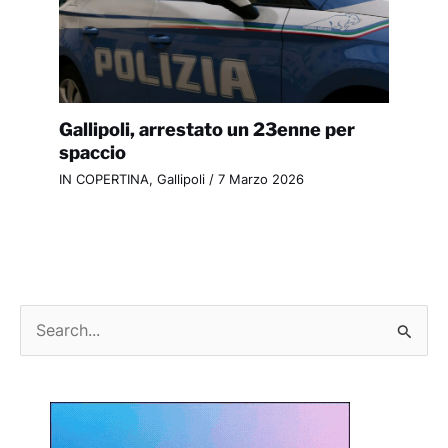
Gallipoli, arrestato un 23enne per
spaccio
IN COPERTINA
,
Gallipoli
/
7 Marzo 2026
C
e
r
c