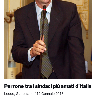
Perrone tra i sindaci più amati d’Italia
Lecce
,
Supersano
/
12 Gennaio 2013