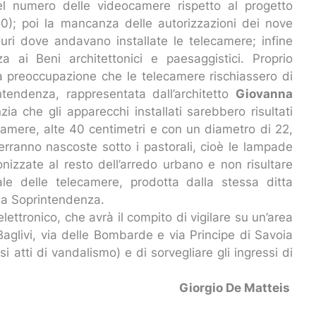
del numero delle videocamere rispetto al progetto
0); poi la mancanza delle autorizzazioni dei nove
 muri dove andavano installate le telecamere; infine
za ai Beni architettonici e paesaggistici. Proprio
 la preoccupazione che le telecamere rischiassero di
ntendenza, rappresentata dall’architetto
Giovanna
zia che gli apparecchi installati sarebbero risultati
ecamere, alte 40 centimetri e con un diametro di 22,
rranno nascoste sotto i pastorali, cioè le lampade
nizzate al resto dell’arredo urbano e non risultare
inale delle telecamere, prodotta dalla stessa ditta
ella Soprintendenza.
lettronico, che avrà il compito di vigilare su un’area
Baglivi, via delle Bombarde e via Principe di Savoia
 atti di vandalismo) e di sorvegliare gli ingressi di
Giorgio De Matteis