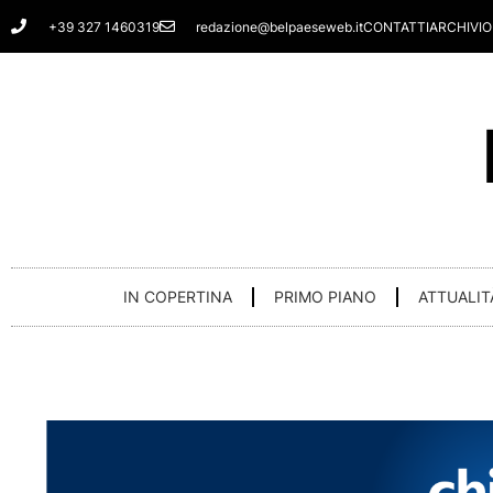
Vai
+39 327 1460319
redazione@belpaeseweb.it
CONTATTI
ARCHIVIO
al
contenuto
IN COPERTINA
PRIMO PIANO
ATTUALIT