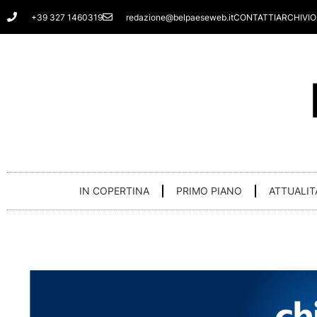
Vai
+39 327 1460319
redazione@belpaeseweb.it
CONTATTI
ARCHIVIO
al
contenuto
IN COPERTINA
PRIMO PIANO
ATTUALIT