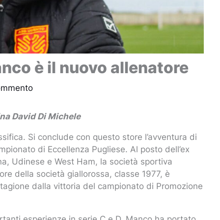
co è il nuovo allenatore
commento
ina David Di Michele
assifica. Si conclude con questo store l’avventura di
mpionato di Eccellenza Pugliese. Al posto dell’ex
tana, Udinese e West Ham, la società sportiva
re della società giallorossa, classe 1977, è
stagione dalla vittoria del campionato di Promozione
ortanti esperienze in serie C e D, Manco ha portato