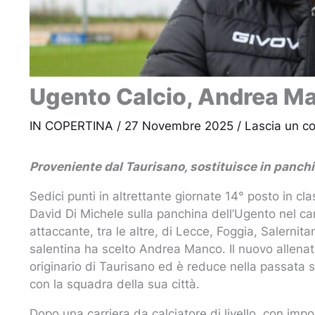
Ugento Calcio, Andrea Man
IN COPERTINA
/
27 Novembre 2025
/
Lascia un 
Proveniente dal Taurisano, sostituisce in panch
Sedici punti in altrettante giornate 14° posto in cl
David Di Michele sulla panchina dell’Ugento nel ca
attaccante, tra le altre, di Lecce, Foggia, Salerni
salentina ha scelto Andrea Manco. Il nuovo allenato
originario di Taurisano ed è reduce nella passata 
con la squadra della sua città.
Dopo una carriera da calciatore di livello, con imp