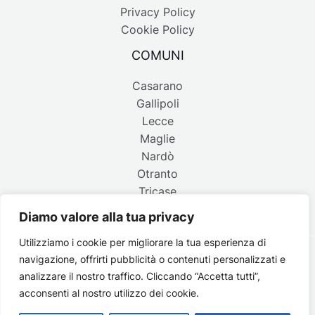
Privacy Policy
Cookie Policy
COMUNI
Casarano
Gallipoli
Lecce
Maglie
Nardò
Otranto
Tricase
Diamo valore alla tua privacy
Utilizziamo i cookie per migliorare la tua esperienza di
navigazione, offrirti pubblicità o contenuti personalizzati e
Copyright © 2026 Belpaese | Periodico d'informazione del
analizzare il nostro traffico. Cliccando “Accetta tutti”,
Salento - P.IVA 4637850753 - Testata registrata il 18 gennaio
acconsenti al nostro utilizzo dei cookie.
2002 al n. 778 del registro della Stampa del Tribunale di