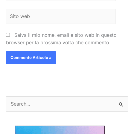
Sito
web
Salva il mio nome, email e sito web in questo
browser per la prossima volta che commento.
C
e
r
c