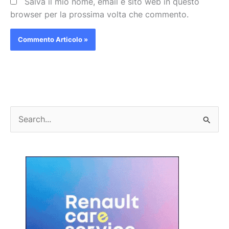
Salva il mio nome, email e sito web in questo
browser per la prossima volta che commento.
C
e
r
c
a
: