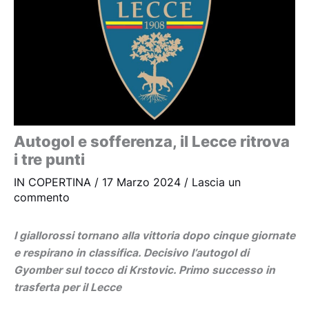
Autogol e sofferenza, il Lecce ritrova
i tre punti
IN COPERTINA
/
17 Marzo 2024
/
Lascia un
commento
I giallorossi tornano alla vittoria dopo cinque giornate
e respirano in classifica. Decisivo l’autogol di
Gyomber sul tocco di Krstovic. Primo successo in
trasferta per il Lecce