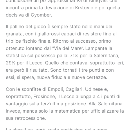
conclusione un po’ approssimativa di Almqvist che
incontra prima la deviazione di Krstovic e poi quella
decisiva di Gyomber.
Il pallino del gioco è sempre stato nelle mani dei
granata, con i giallorossi capaci di resistere fino al
triplice fischio finale. Ritorno al successo, primo
ottenuto lontano dal “Via del Mare”. Lampante la
statistica sul possesso palla: 71% per la Salernitana,
29% per il Lecce. Quello che contava, soprattutto ieri,
era però il risultato. Sono tornati i tre punti e con
essi, si spera, nuova fiducia e nuove certezze.
Con le sconfitte di Empoli, Cagliari, Udinese e,
soprattutto, Frosinone, il Lecce allunga a 4 i punti di
vantaggio sulla terz’ultima posizione. Alla Salernitana,
invece, manca solo la matematica per ufficializzare la
sua retrocessione.
La classifica, però, resta cortissima nella zona