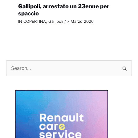
Gallipoli, arrestato un 23enne per
spaccio
IN COPERTINA
,
Gallipoli
/
7 Marzo 2026
C
e
r
c
a
: