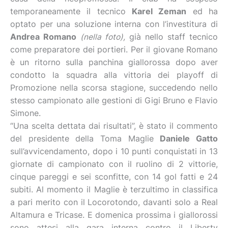
temporaneamente il tecnico
Karel Zeman
ed ha
optato per una soluzione interna con l’investitura di
Andrea Romano
(nella foto),
già nello staff tecnico
come preparatore dei portieri. Per il giovane Romano
è un ritorno sulla panchina giallorossa dopo aver
condotto la squadra alla vittoria dei playoff di
Promozione nella scorsa stagione, succedendo nello
stesso campionato alle gestioni di Gigi Bruno e Flavio
Simone.
“Una scelta dettata dai risultati”, è stato il commento
del presidente della Toma Maglie
Daniele Gatto
sull’avvicendamento, dopo i 10 punti conquistati in 13
giornate di campionato con il ruolino di 2 vittorie,
cinque pareggi e sei sconfitte, con 14 gol fatti e 24
subiti. Al momento il Maglie è terzultimo in classifica
a pari merito con il Locorotondo, davanti solo a Real
Altamura e Tricase. E domenica prossima i giallorossi
sono attesi alla gara interna contro il Liberty