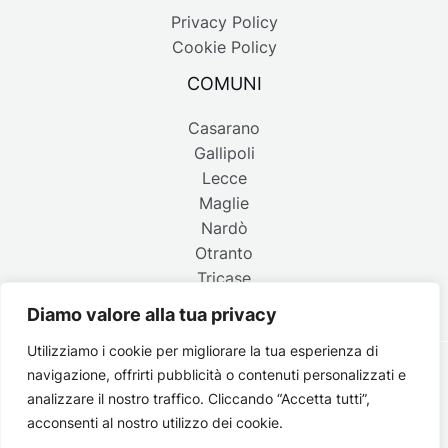
Privacy Policy
Cookie Policy
COMUNI
Casarano
Gallipoli
Lecce
Maglie
Nardò
Otranto
Tricase
Diamo valore alla tua privacy
Utilizziamo i cookie per migliorare la tua esperienza di
navigazione, offrirti pubblicità o contenuti personalizzati e
Copyright © 2026 Belpaese | Periodico d'informazione del
analizzare il nostro traffico. Cliccando “Accetta tutti”,
Salento - P.IVA 4637850753 - Testata registrata il 18 gennaio
acconsenti al nostro utilizzo dei cookie.
2002 al n. 778 del registro della Stampa del Tribunale di