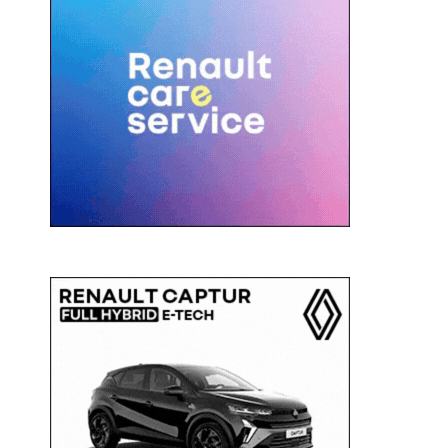
c
a
: