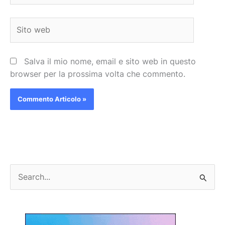
Sito
web
Salva il mio nome, email e sito web in questo
browser per la prossima volta che commento.
C
e
r