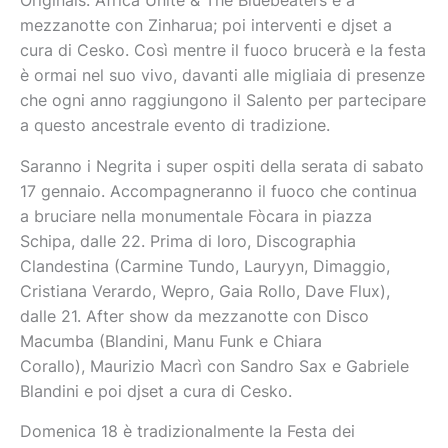
Originals: Africa Unite & The Bluebeaters e a
mezzanotte con Zinharua; poi interventi e djset a
cura di Cesko. Così mentre il fuoco brucerà e la festa
è ormai nel suo vivo, davanti alle migliaia di presenze
che ogni anno raggiungono il Salento per partecipare
a questo ancestrale evento di tradizione.
Saranno i Negrita i super ospiti della serata di sabato
17 gennaio. Accompagneranno il fuoco che continua
a bruciare nella monumentale Fòcara in piazza
Schipa, dalle 22. Prima di loro, Discographia
Clandestina (Carmine Tundo, Lauryyn, Dimaggio,
Cristiana Verardo, Wepro, Gaia Rollo, Dave Flux),
dalle 21. After show da mezzanotte con Disco
Macumba (Blandini, Manu Funk e Chiara
Corallo), Maurizio Macrì con Sandro Sax e Gabriele
Blandini e poi djset a cura di Cesko.
Domenica 18 è tradizionalmente la Festa dei