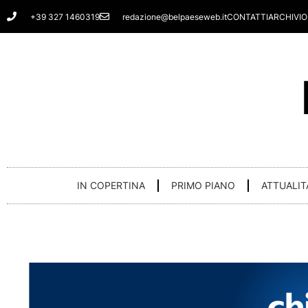
Vai
+39 327 1460319
redazione@belpaeseweb.it
CONTATTI
ARCHIVIO
al
contenuto
IN COPERTINA
PRIMO PIANO
ATTUALIT